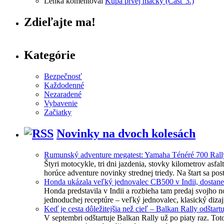
Lenka
komentoval
Kúpa prvej mačky (Časť 3.)
Zdieľajte ma!
Kategórie
Bezpečnosť
Každodenné
Nezaradené
Vybavenie
Začiatky
Novinky na dvoch kolesách
Rumunský adventure megatest: Yamaha Ténéré 700 Ral
Štyri motocykle, tri dni jazdenia, stovky kilometrov asf
horúce adventure novinky strednej triedy. Na štart sa 
Honda ukázala veľký jednovalec CB500 v Indii, dostan
Honda predstavila v Indii a rozbieha tam predaj svojho
jednoduchej receptúre – veľký jednovalec, klasický diz
Keď je cesta dôležitejšia než cieľ – Balkan Rally odštart
V septembri odštartuje Balkan Rally už po piaty raz. To