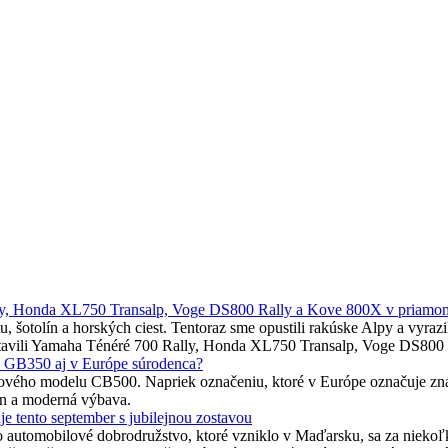
ly, Honda XL750 Transalp, Voge DS800 Rally a Kove 800X v priamom
altu, šotolín a horských ciest. Tentoraz sme opustili rakúske Alpy a vy
postavili Yamaha Ténéré 700 Rally, Honda XL750 Transalp, Voge DS800
e GB350 aj v Európe súrodenca?
 nového modelu CB500. Napriek označeniu, ktoré v Európe označuje zná
ajn a moderná výbava.
uje tento september s jubilejnou zostavou
to automobilové dobrodružstvo, ktoré vzniklo v Maďarsku, sa za niekoľ