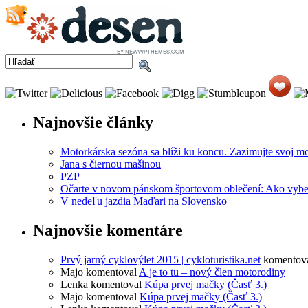
DOMOV
ZAČIATKY
Najnovšie články
Motorkárska sezóna sa blíži ku koncu. Zazimujte svoj m
Jana s čiernou mašinou
PZP
Očarte v novom pánskom športovom oblečení: Ako vyber
V nedeľu jazdia Maďari na Slovensko
Najnovšie komentáre
Prvý jarný cyklovýlet 2015 | cykloturistika.net
komentov
Majo
komentoval
A je to tu – nový člen motorodiny
Lenka
komentoval
Kúpa prvej mačky (Časť 3.)
Majo
komentoval
Kúpa prvej mačky (Časť 3.)