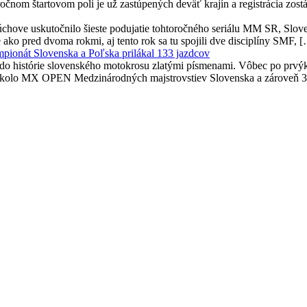
ročnom štartovom poli je už zastúpených deväť krajín a registrácia zost
chove uskutočnilo šieste podujatie tohtoročného seriálu MM SR, Slove
ko pred dvoma rokmi, aj tento rok sa tu spojili dve disciplíny SMF, 
mpionát Slovenska a Poľska prilákal 133 jazdcov
histórie slovenského motokrosu zlatými písmenami. Vôbec po prvýkrát
o 4. kolo MX OPEN Medzinárodných majstrovstiev Slovenska a zároveň 