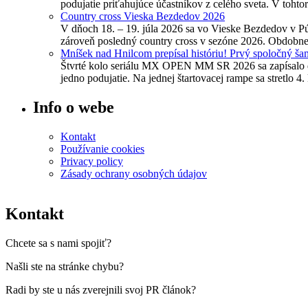
podujatie priťahujúce účastníkov z celého sveta. V tohto
Country cross Vieska Bezdedov 2026
V dňoch 18. – 19. júla 2026 sa vo Vieske Bezdedov v Pú
zároveň posledný country cross v sezóne 2026. Obdobne a
Mníšek nad Hnilcom prepísal históriu! Prvý spoločný ša
Štvrté kolo seriálu MX OPEN MM SR 2026 sa zapísalo do 
jedno podujatie. Na jednej štartovacej rampe sa stretl
Info o webe
Kontakt
Používanie cookies
Privacy policy
Zásady ochrany osobných údajov
Kontakt
Chcete sa s nami spojiť?
Našli ste na stránke chybu?
Radi by ste u nás zverejnili svoj PR článok?