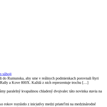
 súboji
razili do Rumunska, aby sme v reálnych podmienkach porovnali štyri
 Rally a Kove 800X. Každá z nich reprezentuje trochu […]
my paralelný kvapalinou chladený dvojvalec táto novinka stavia na
ko rokov rozrástlo z iniciatívy medzi priateľmi na medzinárodné