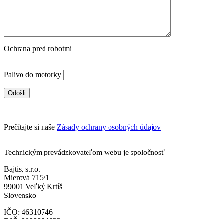
Ochrana pred robotmi
Palivo do motorky
Prečítajte si naše
Zásady ochrany osobných údajov
Technickým prevádzkovateľom webu je spoločnosť
Bajtis, s.r.o.
Mierová 715/1
99001 Veľký Krtíš
Slovensko
IČO: 46310746