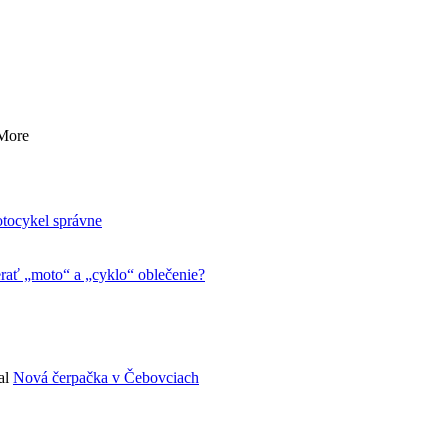
BEZPEČNOSŤ
VYBAVENIE
otocykel správne
ať „moto“ a „cyklo“ oblečenie?
al
Nová čerpačka v Čebovciach