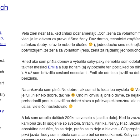
och
a
Veľa žien neznáša, keď chlapi poznamenajú „Och, žena za volantom!“
lp,
viac, ja im dávam za pravdu! Sme ženy. Raz darmo, technické zmýšľan
mom
stránkou (baby, teraz to neberte útočne
), jednoducho sme nežnejšie
potvrdzujem, že žena za volantom (resp. žena za rajdami) jednoduch
st.
Hneď ako som prišla domov a vybalila caky-paky nemohla som odolať. 
takmer mesiaci
Emila
a šup ho tam (aj vy poznáte ten pocit, keď po d
ych
). A už som brázdila cestami necestami. Emil ale odmieta jazdiť na dob
benzínku.
art
Natankovala som plnú. No dobre, tak som si to teda iba myslela
Veď
lly
je full, nie? No dobre, tak nie
Ono mi chvíľu aj prišlo divné, že neja
e
prehodnotil ponuku jazdiť na dobré slovo a pár kvapiek benzínu, ale n
už asi viete čo nasledovalo
0 v
A tak som urobila ďalších 200km a veselo si jazdila ďalej. Keď tu zraz
kamióna zrušil spojenie so svetom. Strach. Panika. Nervy. Plač. Bezná
m
absolútne netušíte, čo sa deje, prečo sa to deje a hlavne – ČO prepá
prvá jazda, kedy som nebola sama, ale bol so mnou kamoš. Keby sa mi 
najbližší mostík, posledný raz ho pohladkám a skočím.