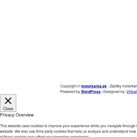
Copyright ©
motorkarka.sk
- Zážitky motorká
Powered by
WordPress
| Designed by:
Virtua
Close
Privacy Overview
This website uses cookies to improve your experience while you navigate through the
website. We also use third-party cookies that help us analyze and understand how y
of these cookies may affect your browsing experience.