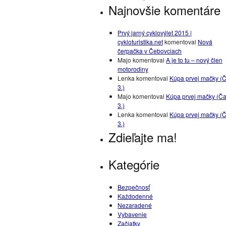
Najnovšie komentáre
Prvý jarný cyklovýlet 2015 |
cykloturistika.net
komentoval
Nová
čerpačka v Čebovciach
Majo
komentoval
A je to tu – nový člen
motorodiny
Lenka
komentoval
Kúpa prvej mačky (Č
3.)
Majo
komentoval
Kúpa prvej mačky (Ča
3.)
Lenka
komentoval
Kúpa prvej mačky (Č
3.)
Zdieľajte ma!
Kategórie
Bezpečnosť
Každodenné
Nezaradené
Vybavenie
Začiatky