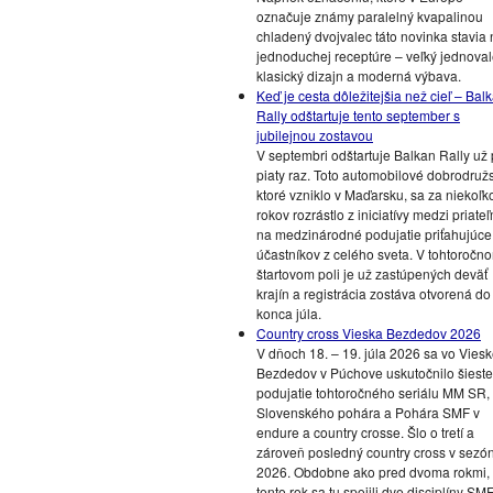
označuje známy paralelný kvapalinou
chladený dvojvalec táto novinka stavia 
jednoduchej receptúre – veľký jednoval
klasický dizajn a moderná výbava.
Keď je cesta dôležitejšia než cieľ – Bal
Rally odštartuje tento september s
jubilejnou zostavou
V septembri odštartuje Balkan Rally už
piaty raz. Toto automobilové dobrodružs
ktoré vzniklo v Maďarsku, sa za niekoľk
rokov rozrástlo z iniciatívy medzi priateľ
na medzinárodné podujatie priťahujúce
účastníkov z celého sveta. V tohtoročn
štartovom poli je už zastúpených deväť
krajín a registrácia zostáva otvorená do
konca júla.
Country cross Vieska Bezdedov 2026
V dňoch 18. – 19. júla 2026 sa vo Vies
Bezdedov v Púchove uskutočnilo šieste
podujatie tohtoročného seriálu MM SR,
Slovenského pohára a Pohára SMF v
endure a country crosse. Šlo o tretí a
zároveň posledný country cross v sezó
2026. Obdobne ako pred dvoma rokmi, 
tento rok sa tu spojili dve disciplíny SMF