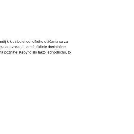
môj krk už bolel od toľkého otáčania sa za
a odovzdaná, termín štátnic dostatočne
ma poznáte. Keby to šlo takto jednoducho, to