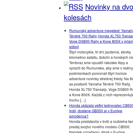
Novinky na dv
kolesách
Rumunský adventure megatest: Yamah
Ténéré 700 Rally, Honda XL750 Transa
Voge DS800 Rally a Kove 800X v pria
súboji
Štyri motocykle, tri dni jazdenia, stovky
kilometrov asfaltu, šotolín a horských cie
Tentoraz sme opustili rakúske Alpy a
vyrazili do Rumunska, aby sme v reáln
podmienkach porovnali štyri horúce
adventure novinky strednej triedy. Na št
sa postavili Yamaha Ténéré 700 Rally,
Honda XL750 Transalp, Voge DS800 Ra
a Kove 800X. Každá z nich reprezentuj
trochu […]
Honda ukázala veľký jednovalec CB50
Indii, dostane GB350 aj v Európe
súrodenca?
Honda predstavila v Indii a rozbieha ta
predaj svojho nového modelu CB500.
Napriek označeniu, ktoré v Európe