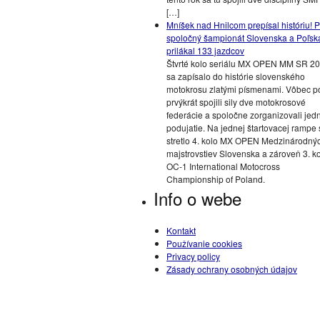
[…]
Mníšek nad Hnilcom prepísal históriu! P
spoločný šampionát Slovenska a Poľsk
prilákal 133 jazdcov
Štvrté kolo seriálu MX OPEN MM SR 2
sa zapísalo do histórie slovenského
motokrosu zlatými písmenami. Vôbec p
prvýkrát spojili sily dve motokrosové
federácie a spoločne zorganizovali jed
podujatie. Na jednej štartovacej rampe 
stretlo 4. kolo MX OPEN Medzinárodný
majstrovstiev Slovenska a zároveň 3. k
OC-1 International Motocross
Championship of Poland.
Info o webe
Kontakt
Používanie cookies
Privacy policy
Zásady ochrany osobných údajov