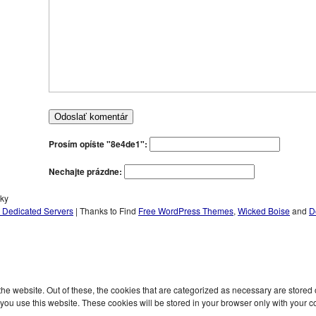
Prosím opíšte "8e4de1":
Nechajte prázdne:
rky
l Dedicated Servers
| Thanks to Find
Free WordPress Themes
,
Wicked Boise
and
D
 website. Out of these, the cookies that are categorized as necessary are stored on
ou use this website. These cookies will be stored in your browser only with your co