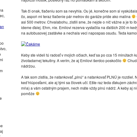
na
Tak či onak, tlačeniu som sa nevyhla. Ou jé, konečne som si vyskúšala 
ec,
čo, aspoň mi teraz tlačenie pár metrov do garáže príde ako malina
asi 500 metrov. Chvalabohu, zistili sme, že nejde o nič vážne a je to
kan
ideme ďalej. Ehm, nie. Emilovi rezerva vystačila na ďalších 200 m ked
na autobusovej zastávke a nechala veci napospas osudu. Teda kamošo
 po
tvo,
o
Keby ste videli tú radosť v mojich očiach, keď sa po cca 15 minútach 
mi
životadarnej tekutiny. A verím, že aj Emilovi šerdco poskočilo
Chudá
nádržou.
om
A tak som zistila, že natankovať „plnú“ a natankovať PLNÚ je rozdiel. 
keď hlúposťami, ale aj tými sa človek učí. Ešte raz teda ďakujem zách
mňa) a vám ostatným prajem, nech máte vždy plnú nádrž. A keby aj nie
pomôže
ke
ne
aj
,