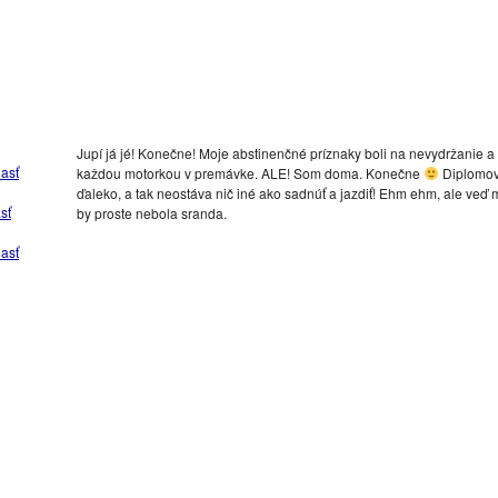
Jupí já jé! Konečne! Moje abstinenčné príznaky boli na nevydržanie a 
asť
každou motorkou v premávke. ALE! Som doma. Konečne
Diplomovk
ďaleko, a tak neostáva nič iné ako sadnúť a jazdiť! Ehm ehm, ale veď 
sť
by proste nebola sranda.
asť