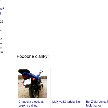
rvý
a
026
o
no
sa
ch
olo
Podobné články:
Chlapci a dievčatá,
Malý veľký turista Emil
Bu! Zľakli ste sa
sezóna začína!
Motorkárka