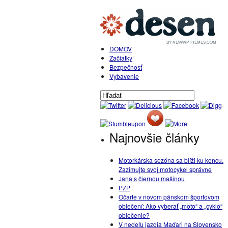
DOMOV
Začiatky
Bezpečnosť
Vybavenie
Najnovšie články
Motorkárska sezóna sa blíži ku koncu.
Zazimujte svoj motocykel správne
Jana s čiernou mašinou
PZP
Očarte v novom pánskom športovom
oblečení: Ako vyberať „moto“ a „cyklo“
oblečenie?
V nedeľu jazdia Maďari na Slovensko