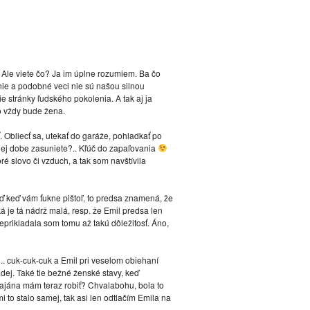
 Ale viete čo? Ja im úplne rozumiem. Ba čo
ie a podobné veci nie sú našou silnou
 stránky ľudského pokolenia. A tak aj ja
o vždy bude žena.
Obliecť sa, utekať do garáže, pohladkať po
lhej dobe zasuniete?.. Kľúč do zapaľovania
ré slovo či vzduch, a tak som navštívila
 keď vám ťukne pištoľ, to predsa znamená, že
ká je tá nádrž malá, resp. že Emil predsa len
eprikladala som tomu až takú dôležitosť. Áno,
u.. cuk-cuk-cuk a Emil pri veselom obiehaní
dej. Také tie bežné ženské stavy, keď
najána mám teraz robiť? Chvalabohu, bola to
to stalo samej, tak asi len odtlačím Emila na