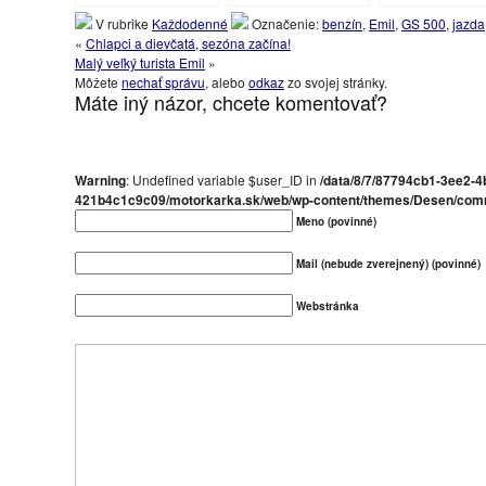
motorkárkuje!
V rubrike
Každodenné
Označenie:
benzín
,
Emil
,
GS 500
,
jazda
«
Chlapci a dievčatá, sezóna začína!
Malý veľký turista Emil
»
Môžete
nechať správu
, alebo
odkaz
zo svojej stránky.
Máte iný názor, chcete komentovať?
Warning
: Undefined variable $user_ID in
/data/8/7/87794cb1-3ee2-4
421b4c1c9c09/motorkarka.sk/web/wp-content/themes/Desen/com
Meno (povinné)
Mail (nebude zverejnený) (povinné)
Webstránka