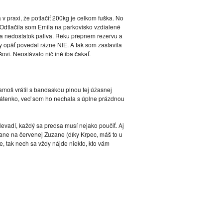
v praxi, že potlačiť 200kg je celkom fuška. No
Odtlačila som Emila na parkovisko vzdialené
 iba nedostatok paliva. Reku prepnem rezervu a
y opäť povedal rázne NIE. A tak som zastavila
vi. Neostávalo nič iné iba čakať.
kamoš vrátil s bandaskou plnou tej úžasnej
tenko, veď som ho nechala s úplne prázdnou
Nevadí, každý sa predsa musí nejako poučiť. Aj
rane na červenej Zuzane (díky Krpec, máš to u
, tak nech sa vždy nájde niekto, kto vám