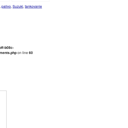
,
palivo
,
Suzuki
,
tankovanie
bff-b08c-
ments.php
on line
60