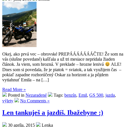
Okej, ako prvá vec – obrovské PREPÁÁÁÁÁÁÁČTE! Že som na
vás (slušne povedané) kašľala a už tri mesiace nepridala žiaden
článok. Ja viem, som hrozná. V preklade – hrozne lenivá
ALE!
Dnes som si povedala, že je piatok = sviatok, a tak využijem čas –
pokiaľ zapadne rozhorúčený Oskar za horizont a ja pôjdem
vytiahnuť Emila – na […]
Read More »
Posted in
Nezaradené
Tags:
benzín
,
Emil
,
GS 500
,
jazda
,
výlety
No Comments »
Len tankuješ a jazdíš. Ibažebyne :)
30 apríla, 2015
Lenka