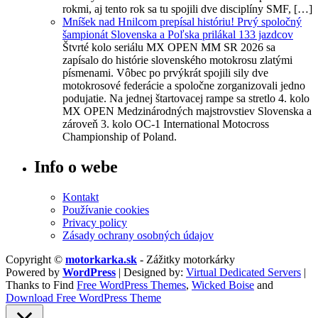
rokmi, aj tento rok sa tu spojili dve disciplíny SMF, […]
Mníšek nad Hnilcom prepísal históriu! Prvý spoločný
šampionát Slovenska a Poľska prilákal 133 jazdcov
Štvrté kolo seriálu MX OPEN MM SR 2026 sa
zapísalo do histórie slovenského motokrosu zlatými
písmenami. Vôbec po prvýkrát spojili sily dve
motokrosové federácie a spoločne zorganizovali jedno
podujatie. Na jednej štartovacej rampe sa stretlo 4. kolo
MX OPEN Medzinárodných majstrovstiev Slovenska a
zároveň 3. kolo OC-1 International Motocross
Championship of Poland.
Info o webe
Kontakt
Používanie cookies
Privacy policy
Zásady ochrany osobných údajov
Copyright ©
motorkarka.sk
- Zážitky motorkárky
Powered by
WordPress
| Designed by:
Virtual Dedicated Servers
|
Thanks to Find
Free WordPress Themes
,
Wicked Boise
and
Download Free WordPress Theme