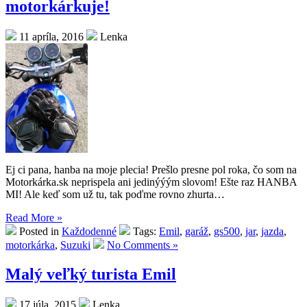
motorkárkuje!
11 apríla, 2016
Lenka
Ej ci pana, hanba na moje plecia! Prešlo presne pol roka, čo som na
Motorkárka.sk neprispela ani jedinýýým slovom! Ešte raz HANBA
MI! Ale keď som už tu, tak poďme rovno zhurta…
Read More »
Posted in
Každodenné
Tags:
Emil
,
garáž
,
gs500
,
jar
,
jazda
,
motorkárka
,
Suzuki
No Comments »
Malý veľký turista Emil
17 júla, 2015
Lenka