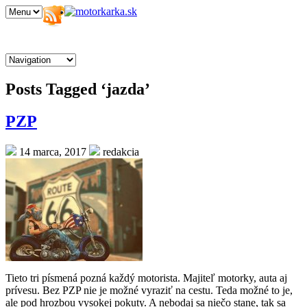
DOMOV
ZAČIATKY
BEZPEČNOSŤ
VYBAVENIE
Posts Tagged ‘jazda’
PZP
14 marca, 2017
redakcia
Tieto tri písmená pozná každý motorista. Majiteľ motorky, auta aj
prívesu. Bez PZP nie je možné vyraziť na cestu. Teda možné to je,
ale pod hrozbou vysokej pokuty. A nebodaj sa niečo stane, tak sa