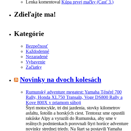
Lenka
komentoval
Kúpa prvej mačky (Časť 3.)
Zdieľajte ma!
Kategórie
Bezpečnosť
Každodenné
Nezaradené
Vybavenie
Začiatky
Novinky na dvoch kolesách
Rumunský adventure megatest: Yamaha Ténéré 700
Rally, Honda XL750 Transalp, Voge DS800 Rally a
Kove 800X v priamom súboji
Štyri motocykle, tri dni jazdenia, stovky kilometrov
asfaltu, šotolín a horských ciest. Tentoraz sme opustili
rakúske Alpy a vyrazili do Rumunska, aby sme v
reálnych podmienkach porovnali štyri horúce adventure
novinky strednej triedy. Na štart sa postavili Yamaha