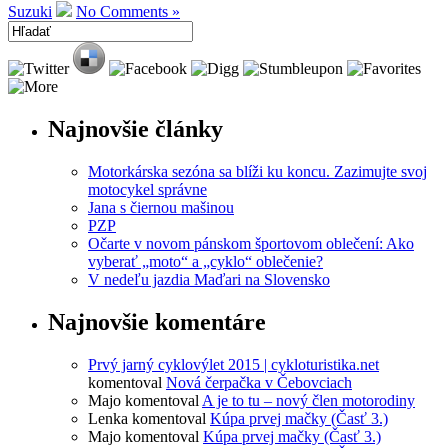
Suzuki
No Comments »
Najnovšie články
Motorkárska sezóna sa blíži ku koncu. Zazimujte svoj
motocykel správne
Jana s čiernou mašinou
PZP
Očarte v novom pánskom športovom oblečení: Ako
vyberať „moto“ a „cyklo“ oblečenie?
V nedeľu jazdia Maďari na Slovensko
Najnovšie komentáre
Prvý jarný cyklovýlet 2015 | cykloturistika.net
komentoval
Nová čerpačka v Čebovciach
Majo
komentoval
A je to tu – nový člen motorodiny
Lenka
komentoval
Kúpa prvej mačky (Časť 3.)
Majo
komentoval
Kúpa prvej mačky (Časť 3.)