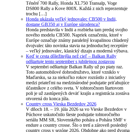
Ténéré 700 Rally, Honda XL750 Transalp, Voge
DS800 Rally a Kove 800X. Každá z nich reprezentuje
trochu […]
Honda ukázala veľký jednovalec CB500 v Indii,
dostane GB350 aj v Európe súrodenca?
Honda predstavila v Indii a rozbieha tam predaj svojho
nového modelu CB500. Napriek označeniu, ktoré v
Európe označuje známy paralelný kvapalinou chladený
dvojvalec táto novinka stavia na jednoduchej receptúre
– veľký jednovalec, klasický dizajn a moderná výbava.
Keď je cesta dôležitejšia než cieľ – Balkan Rally
odštartuje tento september s jubilejnou zostavou
V septembri odštartuje Balkan Rally už po piaty raz.
Toto automobilové dobrodružstvo, ktoré vzniklo v
Maďarsku, sa za niekoľko rokov rozrástlo z iniciatívy
medzi priateľmi na medzinárodné podujatie priťahujúce
účastníkov z celého sveta. V tohtoročnom štartovom
poli je už zastúpených deväť krajín a registrácia zostáva
otvorená do konca júla.
Country cross Vieska Bezdedov 2026
V dňoch 18. – 19. júla 2026 sa vo Vieske Bezdedov v
Púchove uskutočnilo šieste podujatie tohtoročného
seriálu MM SR, Slovenského pohára a Pohára SMF v
endure a country crosse. Šlo o tretí a zároveň posledný
country cross v sezóne 2026. Obdobne ako pred dvoma