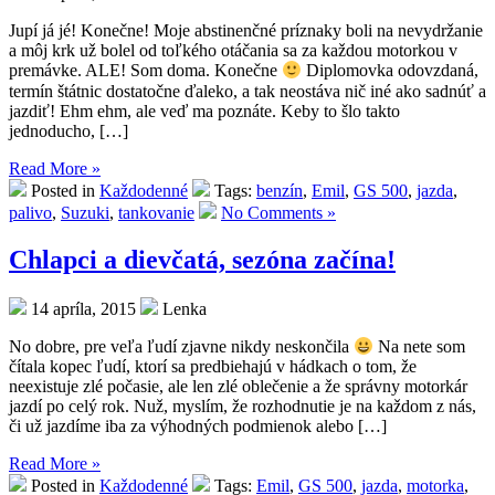
Jupí já jé! Konečne! Moje abstinenčné príznaky boli na nevydržanie
a môj krk už bolel od toľkého otáčania sa za každou motorkou v
premávke. ALE! Som doma. Konečne
Diplomovka odovzdaná,
termín štátnic dostatočne ďaleko, a tak neostáva nič iné ako sadnúť a
jazdiť! Ehm ehm, ale veď ma poznáte. Keby to šlo takto
jednoducho, […]
Read More »
Posted in
Každodenné
Tags:
benzín
,
Emil
,
GS 500
,
jazda
,
palivo
,
Suzuki
,
tankovanie
No Comments »
Chlapci a dievčatá, sezóna začína!
14 apríla, 2015
Lenka
No dobre, pre veľa ľudí zjavne nikdy neskončila
Na nete som
čítala kopec ľudí, ktorí sa predbiehajú v hádkach o tom, že
neexistuje zlé počasie, ale len zlé oblečenie a že správny motorkár
jazdí po celý rok. Nuž, myslím, že rozhodnutie je na každom z nás,
či už jazdíme iba za výhodných podmienok alebo […]
Read More »
Posted in
Každodenné
Tags:
Emil
,
GS 500
,
jazda
,
motorka
,