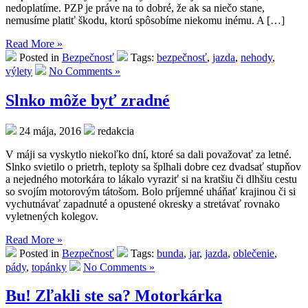
nedoplatíme. PZP je práve na to dobré, že ak sa niečo stane,
nemusíme platiť škodu, ktorú spôsobíme niekomu inému. A […]
Read More »
Posted in
Bezpečnosť
Tags:
bezpečnosť
,
jazda
,
nehody
,
výlety
No Comments »
Slnko môže byť zradné
24 mája, 2016
redakcia
V máji sa vyskytlo niekoľko dní, ktoré sa dali považovať za letné.
Slnko svietilo o prietrh, teploty sa šplhali dobre cez dvadsať stupňov
a nejedného motorkára to lákalo vyraziť si na kratšiu či dlhšiu cestu
so svojím motorovým tátošom. Bolo príjemné uháňať krajinou či si
vychutnávať zapadnuté a opustené okresky a stretávať rovnako
vyletnených kolegov.
Read More »
Posted in
Bezpečnosť
Tags:
bunda
,
jar
,
jazda
,
oblečenie
,
pády
,
topánky
No Comments »
Bu! Zľakli ste sa? Motorkárka