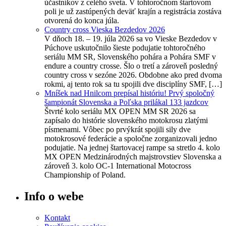
účastníkov z celého sveta. V tohtoročnom štartovom
poli je už zastúpených deväť krajín a registrácia zostáva
otvorená do konca júla.
Country cross Vieska Bezdedov 2026
V dňoch 18. – 19. júla 2026 sa vo Vieske Bezdedov v
Púchove uskutočnilo šieste podujatie tohtoročného
seriálu MM SR, Slovenského pohára a Pohára SMF v
endure a country crosse. Šlo o tretí a zároveň posledný
country cross v sezóne 2026. Obdobne ako pred dvoma
rokmi, aj tento rok sa tu spojili dve disciplíny SMF, […]
Mníšek nad Hnilcom prepísal históriu! Prvý spoločný
šampionát Slovenska a Poľska prilákal 133 jazdcov
Štvrté kolo seriálu MX OPEN MM SR 2026 sa
zapísalo do histórie slovenského motokrosu zlatými
písmenami. Vôbec po prvýkrát spojili sily dve
motokrosové federácie a spoločne zorganizovali jedno
podujatie. Na jednej štartovacej rampe sa stretlo 4. kolo
MX OPEN Medzinárodných majstrovstiev Slovenska a
zároveň 3. kolo OC-1 International Motocross
Championship of Poland.
Info o webe
Kontakt