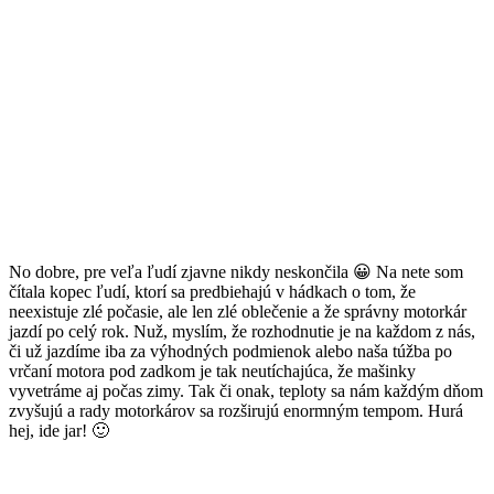
No dobre, pre veľa ľudí zjavne nikdy neskončila 😀 Na nete som
čítala kopec ľudí, ktorí sa predbiehajú v hádkach o tom, že
neexistuje zlé počasie, ale len zlé oblečenie a že správny motorkár
jazdí po celý rok. Nuž, myslím, že rozhodnutie je na každom z nás,
či už jazdíme iba za výhodných podmienok alebo naša túžba po
vrčaní motora pod zadkom je tak neutíchajúca, že mašinky
vyvetráme aj počas zimy. Tak či onak, teploty sa nám každým dňom
zvyšujú a rady motorkárov sa rozširujú enormným tempom. Hurá
hej, ide jar! 🙂