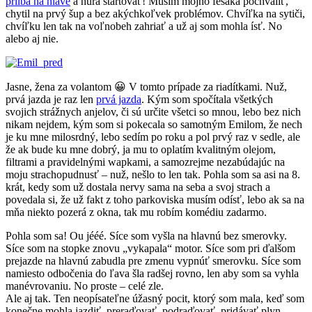
prilba na hlave
a hurá štartovať! Musím môjho fešáka pochváliť,
chytil na prvý šup a bez akýchkoľvek problémov. Chvíľka na sytiči,
chvíľku len tak na voľnobeh zahriať a už aj som mohla ísť. No
alebo aj nie.
Jasne, žena za volantom 😀 V tomto prípade za riadítkami. Nuž,
prvá jazda je raz len
prvá jazda
. Kým som spočítala všetkých
svojich strážnych anjelov, či sú určite všetci so mnou, lebo bez nich
nikam nejdem, kým som si pokecala so samotným Emilom, že nech
je ku mne milosrdný, lebo sedím po roku a pol prvý raz v sedle, ale
že ak bude ku mne dobrý, ja mu to oplatím kvalitným olejom,
filtrami a pravidelnými wapkami, a samozrejme nezabúdajúc na
moju strachopudnusť – nuž, nešlo to len tak. Pohla som sa asi na 8.
krát, kedy som už dostala nervy sama na seba a svoj strach a
povedala si, že už fakt z toho parkoviska musím odísť, lebo ak sa na
mňa niekto pozerá z okna, tak mu robím komédiu zadarmo.
Pohla som sa! Ou jééé. Síce som vyšla na hlavnú bez smerovky.
Síce som na stopke znovu „vykapala“ motor. Síce som pri ďalšom
prejazde na hlavnú zabudla pre zmenu vypnúť smerovku. Síce som
namiesto odbočenia do ľava šla radšej rovno, len aby som sa vyhla
manévrovaniu. No proste – celé zle.
Ale aj tak. Ten neopísateľne úžasný pocit, ktorý som mala, keď som
konečne mohla jazdiť, preraďovať, podraďovať, pridávať plyn..