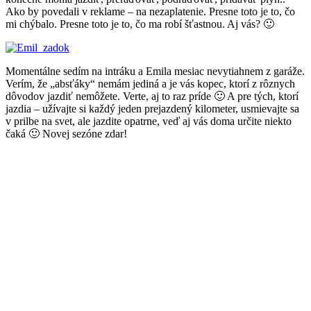
Ako by povedali v reklame – na nezaplatenie. Presne toto je to, čo
mi chýbalo. Presne toto je to, čo ma robí šťastnou. Aj vás? 🙂
Momentálne sedím na intráku a Emila mesiac nevytiahnem z garáže.
Verím, že „absťáky“ nemám jediná a je vás kopec, ktorí z rôznych
dôvodov jazdiť nemôžete. Verte, aj to raz príde 🙂 A pre tých, ktorí
jazdia – užívajte si každý jeden prejazdený kilometer, usmievajte sa
v prilbe na svet, ale jazdite opatrne, veď aj vás doma určite niekto
čaká 🙂 Novej sezóne zdar!