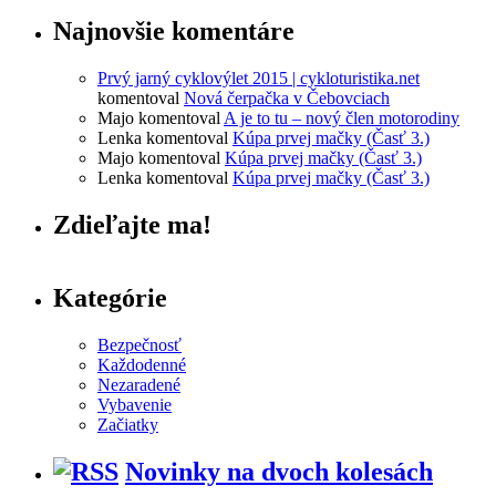
Najnovšie komentáre
Prvý jarný cyklovýlet 2015 | cykloturistika.net
komentoval
Nová čerpačka v Čebovciach
Majo
komentoval
A je to tu – nový člen motorodiny
Lenka
komentoval
Kúpa prvej mačky (Časť 3.)
Majo
komentoval
Kúpa prvej mačky (Časť 3.)
Lenka
komentoval
Kúpa prvej mačky (Časť 3.)
Zdieľajte ma!
Kategórie
Bezpečnosť
Každodenné
Nezaradené
Vybavenie
Začiatky
Novinky na dvoch kolesách