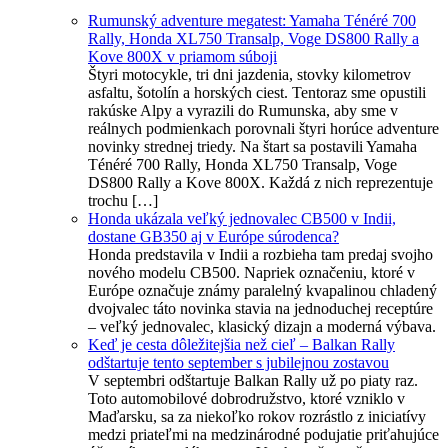
Rumunský adventure megatest: Yamaha Ténéré 700
Rally, Honda XL750 Transalp, Voge DS800 Rally a
Kove 800X v priamom súboji
Štyri motocykle, tri dni jazdenia, stovky kilometrov
asfaltu, šotolín a horských ciest. Tentoraz sme opustili
rakúske Alpy a vyrazili do Rumunska, aby sme v
reálnych podmienkach porovnali štyri horúce adventure
novinky strednej triedy. Na štart sa postavili Yamaha
Ténéré 700 Rally, Honda XL750 Transalp, Voge
DS800 Rally a Kove 800X. Každá z nich reprezentuje
trochu […]
Honda ukázala veľký jednovalec CB500 v Indii,
dostane GB350 aj v Európe súrodenca?
Honda predstavila v Indii a rozbieha tam predaj svojho
nového modelu CB500. Napriek označeniu, ktoré v
Európe označuje známy paralelný kvapalinou chladený
dvojvalec táto novinka stavia na jednoduchej receptúre
– veľký jednovalec, klasický dizajn a moderná výbava.
Keď je cesta dôležitejšia než cieľ – Balkan Rally
odštartuje tento september s jubilejnou zostavou
V septembri odštartuje Balkan Rally už po piaty raz.
Toto automobilové dobrodružstvo, ktoré vzniklo v
Maďarsku, sa za niekoľko rokov rozrástlo z iniciatívy
medzi priateľmi na medzinárodné podujatie priťahujúce