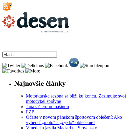
DOMOV
ZAČIATKY
BEZPEČNOSŤ
VYBAVENIE
Najnovšie články
Motorkárska sezóna sa blíži ku koncu. Zazimujte svoj
motocykel správne
Jana s čiernou mašinou
PZP
Očarte v novom pánskom športovom oblečení: Ako
vyberať „moto“ a „cyklo“ oblečenie?
V nedeľu jazdia Maďari na Slovensko