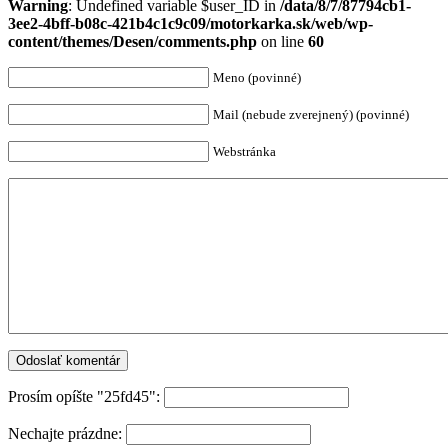
Warning
: Undefined variable $user_ID in
/data/8/7/87794cb1-
3ee2-4bff-b08c-421b4c1c9c09/motorkarka.sk/web/wp-
content/themes/Desen/comments.php
on line
60
Meno (povinné)
Mail (nebude zverejnený) (povinné)
Webstránka
Prosím opíšte "25fd45":
Nechajte prázdne: