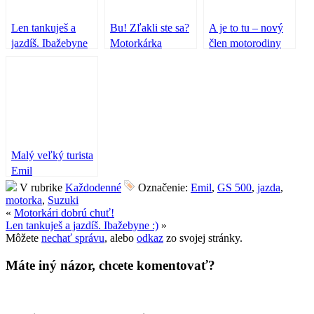
Len tankuješ a
Bu! Zľakli ste sa?
A je to tu – nový
jazdíš. Ibažebyne
Motorkárka
člen motorodiny
:)
motorkárkuje!
Malý veľký turista
Emil
V rubrike
Každodenné
Označenie:
Emil
,
GS 500
,
jazda
,
motorka
,
Suzuki
«
Motorkári dobrú chuť!
Len tankuješ a jazdíš. Ibažebyne :)
»
Môžete
nechať správu
, alebo
odkaz
zo svojej stránky.
Máte iný názor, chcete komentovať?