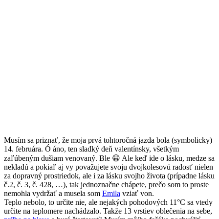
Musím sa priznať, že moja prvá tohtoročná jazda bola (symbolicky)
14. februára. Ó áno, ten sladký deň valentínsky, všetkým
zaľúbeným dušiam venovaný. Ble 😀 Ale keď ide o lásku, medze sa
nekladú a pokiaľ aj vy považujete svoju dvojkolesovú radosť nielen
za dopravný prostriedok, ale i za lásku svojho života (prípadne lásku
č.2, č. 3, č. 428, …), tak jednoznačne chápete, prečo som to proste
nemohla vydržať a musela som
Emila
vziať von.
Teplo nebolo, to určite nie, ale nejakých pohodových 11°C sa vtedy
určite na teplomere nachádzalo. Takže 13 vrstiev oblečenia na sebe,