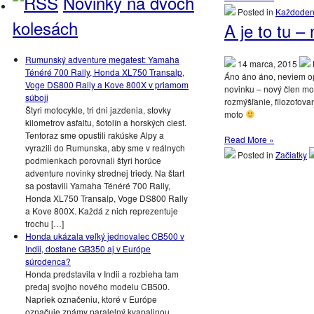
Novinky na dvoch
Posted in
Každode
kolesách
A je to tu –
Rumunský adventure megatest: Yamaha
14 marca, 2015
Ténéré 700 Rally, Honda XL750 Transalp,
Áno áno áno, neviem op
Voge DS800 Rally a Kove 800X v priamom
novinku – nový člen mot
súboji
rozmýšľanie, filozofov
Štyri motocykle, tri dni jazdenia, stovky
moto
kilometrov asfaltu, šotolín a horských ciest.
Tentoraz sme opustili rakúske Alpy a
Read More »
vyrazili do Rumunska, aby sme v reálnych
Posted in
Začiatky
podmienkach porovnali štyri horúce
adventure novinky strednej triedy. Na štart
sa postavili Yamaha Ténéré 700 Rally,
Honda XL750 Transalp, Voge DS800 Rally
a Kove 800X. Každá z nich reprezentuje
trochu […]
Honda ukázala veľký jednovalec CB500 v
Indii, dostane GB350 aj v Európe
súrodenca?
Honda predstavila v Indii a rozbieha tam
predaj svojho nového modelu CB500.
Napriek označeniu, ktoré v Európe
označuje známy paralelný kvapalinou