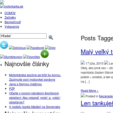
DOMOV
Začiatky
Bezpečnosť
Vybavenie
Posts Tagge
Malý veľký t
Najnovšie články
17 júla, 2015
Le
Okej, ako prvá vec – 
nepridala žiaden článo
Motorkárska sezóna sa blíži ku koncu.
piatok = sviatok, a tak
Zazimujte svoj motocykel správne
na […]
Jana s čiernou mašinou
PZP
Read More »
Očarte v novom pánskom športovom
Posted in
Nezarade
oblečení: Ako vyberať „moto“ a „cyklo“
Len tankuješ
oblečenie?
V nedeľu jazdia Maďari na Slovensko