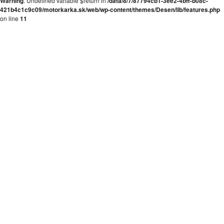
Warning
: Undefined variable $return in
/data/8/7/87794cb1-3ee2-4bff-b08c-
421b4c1c9c09/motorkarka.sk/web/wp-content/themes/Desen/lib/features.php
on line
11