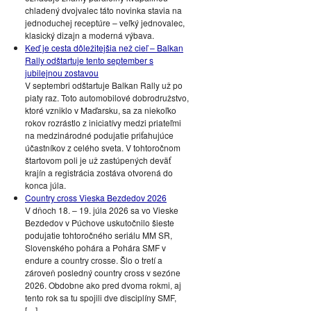
chladený dvojvalec táto novinka stavia na
jednoduchej receptúre – veľký jednovalec,
klasický dizajn a moderná výbava.
Keď je cesta dôležitejšia než cieľ – Balkan
Rally odštartuje tento september s
jubilejnou zostavou
V septembri odštartuje Balkan Rally už po
piaty raz. Toto automobilové dobrodružstvo,
ktoré vzniklo v Maďarsku, sa za niekoľko
rokov rozrástlo z iniciatívy medzi priateľmi
na medzinárodné podujatie priťahujúce
účastníkov z celého sveta. V tohtoročnom
štartovom poli je už zastúpených deväť
krajín a registrácia zostáva otvorená do
konca júla.
Country cross Vieska Bezdedov 2026
V dňoch 18. – 19. júla 2026 sa vo Vieske
Bezdedov v Púchove uskutočnilo šieste
podujatie tohtoročného seriálu MM SR,
Slovenského pohára a Pohára SMF v
endure a country crosse. Šlo o tretí a
zároveň posledný country cross v sezóne
2026. Obdobne ako pred dvoma rokmi, aj
tento rok sa tu spojili dve disciplíny SMF,
[…]