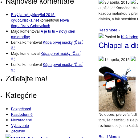
Najnovšie komentáre
30 apríla, 2015
L
Jupí já jé! Konečne! Mo
každou motorkou v pr
Prvý jarný cyklovýlet 2015 |
ďaleko, a tak neostáva 
cykloturistika.net
komentoval
Nová
čerpačka v Čebovciach
Read More »
Majo
komentoval
A je to tu – nový člen
motorodiny
Posted in
Každode
Lenka
komentoval
Kúpa prvej mačky (Časť
Chlapci a d
3.)
Majo
komentoval
Kúpa prvej mačky (Časť
3.)
14 apríla, 2015
L
Lenka
komentoval
Kúpa prvej mačky (Časť
3.)
Zdieľajte ma!
Kategórie
Bezpečnosť
Každodenné
No dobre, pre veľa ľudí
Nezaradené
tom, že neexistuje zlé 
Vybavenie
rozhodnutie je na každ
Začiatky
Read More »