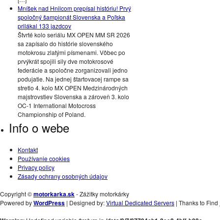
Mníšek nad Hnilcom prepísal históriu! Prvý
spoločný šampionát Slovenska a Poľska
prilákal 133 jazdcov
Štvrté kolo seriálu MX OPEN MM SR 2026
sa zapísalo do histórie slovenského
motokrosu zlatými písmenami. Vôbec po
prvýkrát spojili sily dve motokrosové
federácie a spoločne zorganizovali jedno
podujatie. Na jednej štartovacej rampe sa
stretlo 4. kolo MX OPEN Medzinárodných
majstrovstiev Slovenska a zároveň 3. kolo
OC-1 International Motocross
Championship of Poland.
Info o webe
Kontakt
Používanie cookies
Privacy policy
Zásady ochrany osobných údajov
Copyright ©
motorkarka.sk
- Zážitky motorkárky
Powered by
WordPress
| Designed by:
Virtual Dedicated Servers
| Thanks to Find