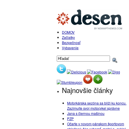
DOMOV
Začiatky
Bezpečnosť
Vybavenie
Najnovšie články
Motorkárska sezóna sa blíži ku koncu.
Zazimujte svoj motocykel správne
Jana s čiernou mašinou
PZP
Očarte v novom pánskom športovom
oblečení: Ako vyberať „moto“ a „cyklo“