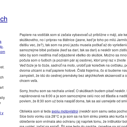
och
Papiere na vodičák som si začala vybavovať už približne v máji, ale k
skúškového, no i príprav na štátnice (jasne, keď je toho po milú Jarm
a
ďalšiu vec, že?), tak som na prvú jazdu musela počkať až do vyriešeni
lp,
samozrejme blbé počasie (keď sa darí, tak sa darí) a neskôr som zistila,
mom
lebo by som nestihla mať odjazdené všetko do skúšok. Možno sa mnoh
počula som o ľuďoch (a poznám pár aj osobne), ktorí prvý raz v živote
Veď čože je to čože, sadnúť na moto, urobiť pár kolečiek na cvičisku, 
st.
dvoma ulicami a mať papiere hotové. Čistá frajerina, čo si budeme navrá
zamysleli, že idú do cestnej premávky bez akýchkoľvek skúseností a oh
ych
chcem veľa.
art
Sorry, trochu som sa nechala uniesť. O skúškach budem písať neskôr. 
naplánovaná na 8:00 a ja som samozrejme celú noc od šťastia a nadš
lly
poviem, že 8:30 som už bola naspäť doma, tak sa asi usmejete od sm
e
Obliekla som si teda
svoju motovýstroj
(neskôr som samu seba pochválil
0 v
Síce bolo vonku cca 28°C a ja som sa na tom slnku piekla ako kurča n
oblečenie som vnímala ako ochranu (aj napriek tomu, že inštruktor bol
ma uvidel, začal sa smiať). Šli sme teda do garáže, úspešne sa mi podar