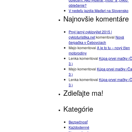
oblečenie?
V nedeľu jazdia Maďari na Slovensko
Najnovšie komentáre
Prvý jarný cyklovýlet 2015 |
cykloturistika.net
komentoval
Nová
čerpačka v Čebovciach
Majo
komentoval
A je to tu – nový člen
motorodiny
Lenka
komentoval
Kúpa prvej mačky (Č
3.)
Majo
komentoval
Kúpa prvej mačky (Ča
3.)
Lenka
komentoval
Kúpa prvej mačky (Č
3.)
Zdieľajte ma!
Kategórie
Bezpečnosť
Každodenné