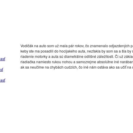
Vodičák na auto som už mala pár rokov, čo znamenalo odjazdených pár
keby ste ma posadili do hocijakého auta, nezľakla by som sa a šla by 
riadenie motorky a auta sú diametrálne odlišné záležitosti. Či už zákl
asť
riadiačka namiesto rukou nohou a samozrejme absolútne iné narábani
ak sa neučíme na chybách cudzích, čo iné nám ostáva ako sa učiť na 
sť
asť