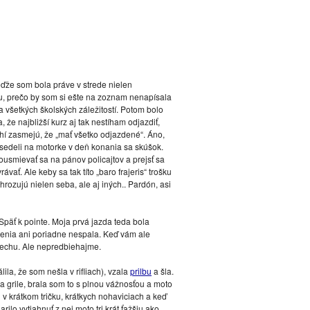
eďže som bola práve v strede nielen
ilu, prečo by som si ešte na zoznam nenapísala
a všetkých školských záležitostí. Potom bolo
 že najbližší kurz aj tak nestíham odjazdiť,
í zasmejú, že „mať všetko odjazdené“. Áno,
 sedeli na motorke v deň konania sa skúšok.
pousmievať sa na pánov policajtov a prejsť sa
vať. Ale keby sa tak títo „baro frajeris“ trošku
rozujú nielen seba, ale aj iných.. Pardón, asi
Späť k pointe. Moja prvá jazda teda bola
enia ani poriadne nespala. Keď vám ale
iechu. Ale nepredbiehajme.
a, že som nešla v rifliach), vzala
prilbu
a šla.
a grile, brala som to s plnou vážnosťou a moto
 v krátkom tričku, krátkych nohaviciach a keď
ilo vytiahnuť z nej moto tri krát ťažšiu ako