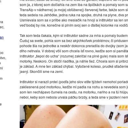
m
som ja, z ktorej som dočiahla na zem iba na špičkách a pomaly som 
TransAlp v nádhernej (a mojej obľúbenej) červenej farbe, takže som 
teda sedela na Jahôdke, jedna ruka na spojke, druhá na plyne, dva prs
Usmievala som sa v prilbe ako mesiačik na hnoji a inštruktor sa len 
na
veď bodaj by nie, konečne si plním svoj sen o ďalšej kolonke na vodič
ec,
Tak som teda čakala, kým si inštruktor sadne za mňa a pomaly budem m
kan
Čuduj sa svete, pohla som sa bez akýchkoľvek problémov, či pridusen
pohode šla na jednotke a neskôr dokonca preradila do dvojky (som ja
dlho netrvala. V dobrej vôli som chcela ísť rovno, keďže som si pamäta
 po
inštruktor „šepol do ucha“ (rozumej zakričal na plné gule) mala som ísť
tvo,
motorky. Neskoro. On stočil riadítka, ja náhle tiež. Chcela som si prib
o
je základ. A mne ten základ chýbal. Vytočené koleso, prudké stlačenie
mi
jasný. Skončili sme na zemi.
om
Inštruktor si narazil prdel (podľa jeho slov ešte týždeň nemohol pori
zakliesnená pod motorkou, keďže mi padla na nohu a nevedela som ju o
som len nechápavo čumela na cestu, na motorku, naňho a na tú hlúpu
nebol, keby som nebola urvala páčku brzdy, a teda sme v jazdení nemo
ke