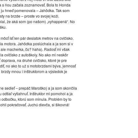
sa s ňou začala zoznamovať. Bola to Honda
si ju hneď pomenovala – Jahôdka. Tak som
ty na brzde – proste vo svojej koži.
smial, že aká som (po našom) „vyhappená“. No
áku.
ôcť ísť len pár desiatok metrov na cvičisko.
ia motora. Jahôdka poslúchala a ja som si v
 ale macherka, čo? haha). Radosť mi však
la cvičisko z autoškoly. No ako mi neskôr
 doprava, na druhé cvičisko, ktoré je pre
rzdiť, no ako to už s motobrzdami býva, jemnosť
 brzdy mnou i inštruktorom a výsledok je
adne sedieť – prepáč Maroško) a ja som skončila
dtiaľ vytiahnuť. Inštruktor mi pomohol a ja
 odbočku, ktorú som minula. Problém by to
hli pokračovať. Juchú dievča, si šikovná!