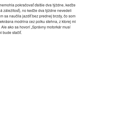
m nemohla pokračovať ďalšie dva týždne, keďže
ná záležitosť), no keďže dva týždne nevedeli
som sa naučila jazdiť bez prednej brzdy, čo som
rekrásna modrina cez polku stehna, z ktorej mi
ť. Ale ako sa hovorí „Správny motorkár musí
 bude stačiť.