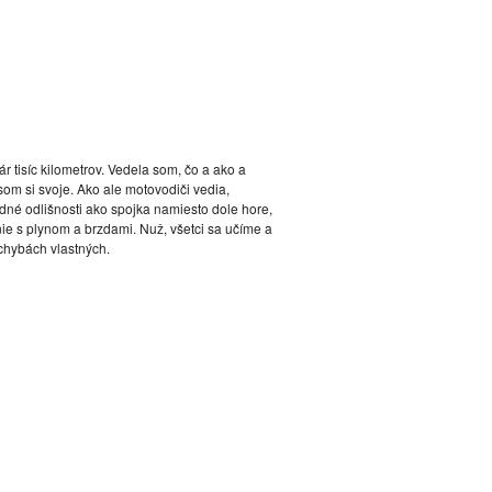
 tisíc kilometrov. Vedela som, čo a ako a
som si svoje. Ako ale motovodiči vedia,
adné odlišnosti ako spojka namiesto dole hore,
e s plynom a brzdami. Nuž, všetci sa učíme a
chybách vlastných.