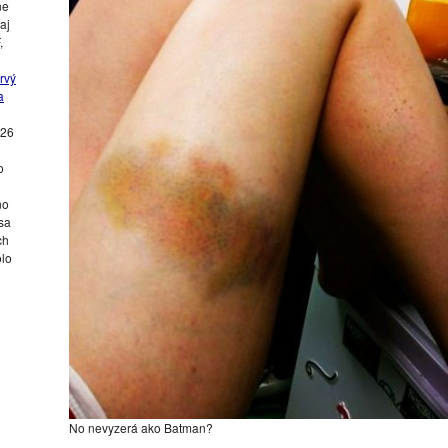
ne
aj
,
rvý
a
026
o
no
sa
ch
olo
No nevyzerá ako Batman?