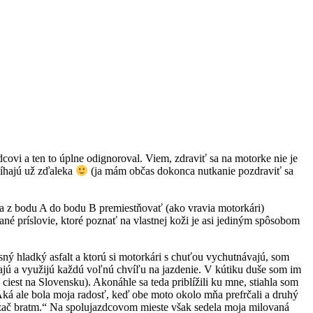
covi a ten to úplne odignoroval. Viem, zdraviť sa na motorke nie je
víhajú už zďaleka
(ja mám občas dokonca nutkanie pozdraviť sa
a z bodu A do bodu B premiestňovať (ako vravia motorkári)
né príslovie, ktoré poznať na vlastnej koži je asi jediným spôsobom
ý hladký asfalt a ktorú si motorkári s chuťou vychutnávajú, som
áhajú a využijú každú voľnú chvíľu na jazdenie. V kútiku duše som im
 ciest na Slovensku). Akonáhle sa teda priblížili ku mne, stiahla som
Aká ale bola moja radosť, keď obe moto okolo mňa prefrčali a druhý
 zač bratm.“ Na spolujazdcovom mieste však sedela moja milovaná