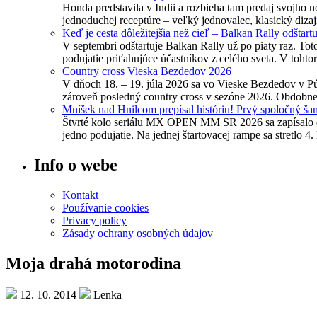
Honda predstavila v Indii a rozbieha tam predaj svojho
jednoduchej receptúre – veľký jednovalec, klasický diz
Keď je cesta dôležitejšia než cieľ – Balkan Rally odštart
V septembri odštartuje Balkan Rally už po piaty raz. To
podujatie priťahujúce účastníkov z celého sveta. V tohto
Country cross Vieska Bezdedov 2026
V dňoch 18. – 19. júla 2026 sa vo Vieske Bezdedov v Pú
zároveň posledný country cross v sezóne 2026. Obdobne a
Mníšek nad Hnilcom prepísal históriu! Prvý spoločný ša
Štvrté kolo seriálu MX OPEN MM SR 2026 sa zapísalo do 
jedno podujatie. Na jednej štartovacej rampe sa stretl
Info o webe
Kontakt
Používanie cookies
Privacy policy
Zásady ochrany osobných údajov
Moja drahá motorodina
12. 10. 2014
Lenka