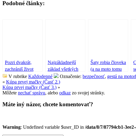
Podobné články:
Pozri dvakrát,
Najzákladnejší
Šaty robia človeka
C
zachrániš život
základ všetkých
(a na moto tomu
s
základov – prilba
nie je inak)
V rubrike
Každodenné
Označenie:
bezpečnosť
,
gestá na motor
«
Kúpa prvej mačky (Časť 2.)
Kúpa prvej mačky (Časť 3.)
»
Môžete
nechať správu
, alebo
odkaz
zo svojej stránky.
Máte iný názor, chcete komentovať?
Warning
: Undefined variable $user_ID in
/data/8/7/87794cb1-3ee