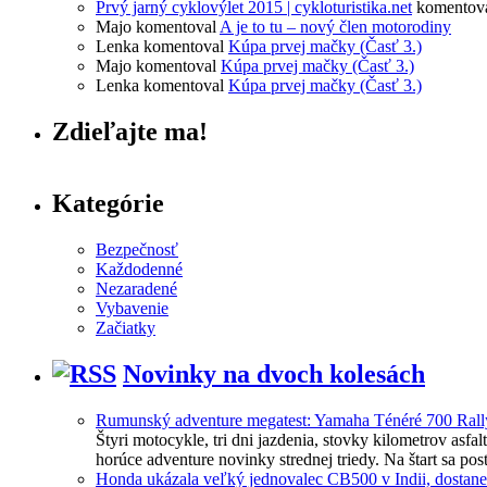
Prvý jarný cyklovýlet 2015 | cykloturistika.net
komentov
Majo
komentoval
A je to tu – nový člen motorodiny
Lenka
komentoval
Kúpa prvej mačky (Časť 3.)
Majo
komentoval
Kúpa prvej mačky (Časť 3.)
Lenka
komentoval
Kúpa prvej mačky (Časť 3.)
Zdieľajte ma!
Kategórie
Bezpečnosť
Každodenné
Nezaradené
Vybavenie
Začiatky
Novinky na dvoch kolesách
Rumunský adventure megatest: Yamaha Ténéré 700 Ral
Štyri motocykle, tri dni jazdenia, stovky kilometrov asf
horúce adventure novinky strednej triedy. Na štart sa 
Honda ukázala veľký jednovalec CB500 v Indii, dostan