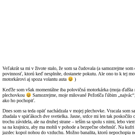
Veľakrát sa mi v živote stalo, že som sa čudovala (a samozrejme som 
povinnosť, ktorú keď nesplníte, dostanete pokutu. Ale ono to k tej m
motorkárovi aj spoza volantu auta
)
Keďže som však momentálne iba polovičná motorkárka (moja ďalšia mo
plechovkou
Samozrejme, moje milované Pežotíča ľúbim „najvác“, al
ako ho pochopiť.
Dnes som sa teda opäť nachádzala v mojej plechovke. Vracala som sa
zbadala v späťákoch dve svetielka. Jasne, srdce mi len tak poskočilo 
trochu závidela, ale na druhej strane – teším sa spolu s nimi, lebo vi
sa na krajnicu, aby ma mohli v pohode a bezpečne obehnúť. Na kufri 
jazdec kopol nohou do vzduchu. Možno banalita, ktorú nepochopia ne