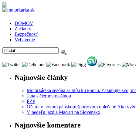
DOMOV
Začiatky
Bezpečnosť
Vybavenie
Najnovšie články
Motorkárska sezóna sa blíži ku koncu. Zazimujte svoj m
Jana s čiernou mašinou
PZP
Očarte v novom pánskom športovom oblečení: Ako vyber
V nedeľu jazdia Maďari na Slovensko
Najnovšie komentáre