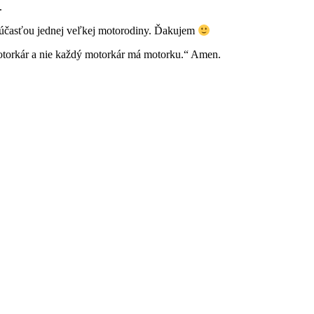
.
ť súčasťou jednej veľkej motorodiny. Ďakujem
 motorkár a nie každý motorkár má motorku.“ Amen.