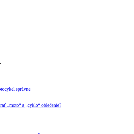
otocykel správne
ať „moto“ a „cyklo“ oblečenie?