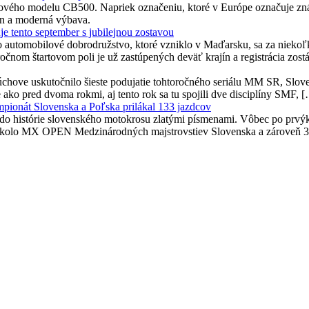
 nového modelu CB500. Napriek označeniu, ktoré v Európe označuje zná
ajn a moderná výbava.
uje tento september s jubilejnou zostavou
to automobilové dobrodružstvo, ktoré vzniklo v Maďarsku, sa za niekoľ
ročnom štartovom poli je už zastúpených deväť krajín a registrácia zost
chove uskutočnilo šieste podujatie tohtoročného seriálu MM SR, Slove
ko pred dvoma rokmi, aj tento rok sa tu spojili dve disciplíny SMF, 
mpionát Slovenska a Poľska prilákal 133 jazdcov
histórie slovenského motokrosu zlatými písmenami. Vôbec po prvýkrát
o 4. kolo MX OPEN Medzinárodných majstrovstiev Slovenska a zároveň 