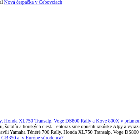
al
Nová čerpačka v Čebovciach
ly, Honda XL750 Transalp, Voge DS800 Rally a Kove 800X v priamom
altu, šotolín a horských ciest. Tentoraz sme opustili rakúske Alpy a vy
postavili Yamaha Ténéré 700 Rally, Honda XL750 Transalp, Voge DS800
e GB350 aj v Európe súrodenca?