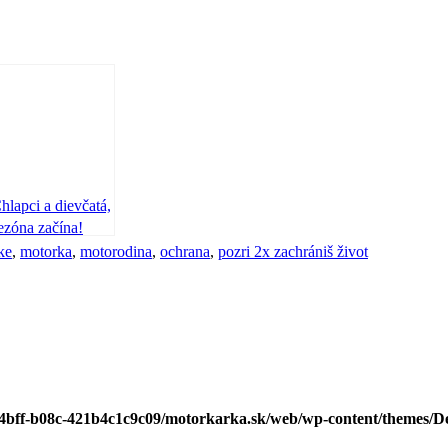
hlapci a dievčatá,
ezóna začína!
ke
,
motorka
,
motorodina
,
ochrana
,
pozri 2x zachrániš život
2-4bff-b08c-421b4c1c9c09/motorkarka.sk/web/wp-content/themes/