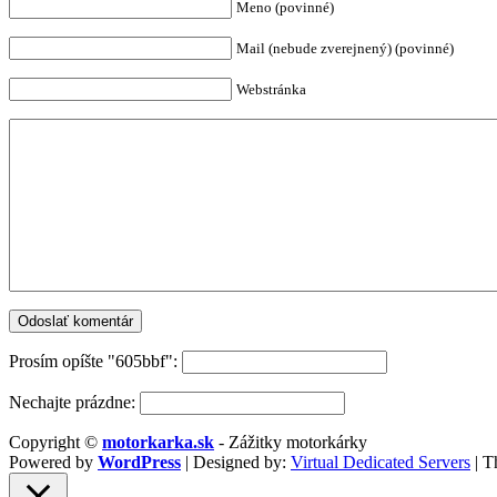
Meno (povinné)
Mail (nebude zverejnený) (povinné)
Webstránka
Prosím opíšte "605bbf":
Nechajte prázdne:
Copyright ©
motorkarka.sk
- Zážitky motorkárky
Powered by
WordPress
| Designed by:
Virtual Dedicated Servers
| T