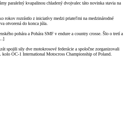
my paralelný kvapalinou chladený dvojvalec táto novinka stavia na
ko rokov rozrástlo z iniciatívy medzi priateľmi na medzinárodné
áva otvorená do konca júla.
nského pohára a Pohára SMF v endure a country crosse. Šlo o tretí a
[…]
 spojili sily dve motokrosové federácie a spoločne zorganizovali
3. kolo OC-1 International Motocross Championship of Poland.