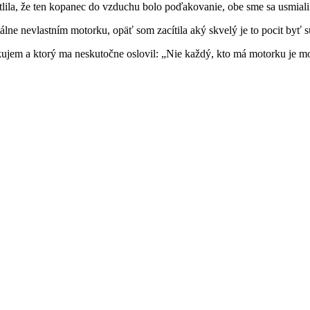
lila, že ten kopanec do vzduchu bolo poďakovanie, obe sme sa usmiali
tálne nevlastním motorku, opäť som zacítila aký skvelý je to pocit by
pakujem a ktorý ma neskutočne oslovil: „Nie každý, kto má motorku je