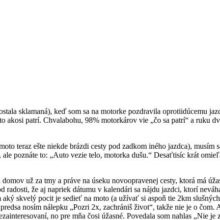
ostala sklamaná), keď som sa na motorke pozdravila oprotiidúcemu jazd
oto akosi patrí. Chvalabohu, 98% motorkárov vie „čo sa patrí“ a ruku d
to teraz ešte niekde brázdi cesty pod zadkom iného jazdca), musím s
e poznáte to: „Auto vezie telo, motorka dušu.“ Desaťtisíc krát omieľa
 domov už za tmy a práve na úseku novoopravenej cesty, ktorá má úžasn
od radosti, že aj napriek dátumu v kalendári sa nájdu jazdci, ktorí nev
em aký skvelý pocit je sedieť na moto (a užívať si aspoň tie 2km slušných
predsa nosím nálepku „Pozri 2x, zachrániš život“, takže nie je o čom. 
zainteresovaní, no pre mňa čosi úžasné. Povedala som nahlas „Nie je